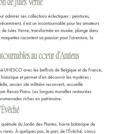
on de Jules Verne
r admirer ses collections éclectiques : peintures,
récemment, il est un incontournable pour les amateurs
son de Jules Verne, transformée en musée, plonge dans
t maquettes racontent sa passion pour l’aventure, la
contournables au cœur d’Amiens
lassé UNESCO avec les beffrois de Belgique et de France,
 historique et permet d’en découvrir les mystères :
lle, ancien site militaire reconverti, accueille
par Renzo Piano. Les longues murailles restaurées
es promenades riches en patrimoine.
l’Évêché
 quiétude du Jardin des Plantes, havre botanique de
bres rares. À quelques pas, le parc de l’Évêché, conçu