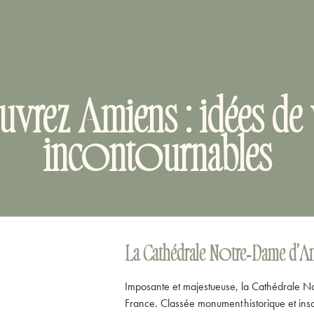
vrez Amiens : idées de v
incontournables
La Cathédrale Notre‑Dame d’A
Imposante et majestueuse, la Cathédrale No
France. Classée monument historique et ins