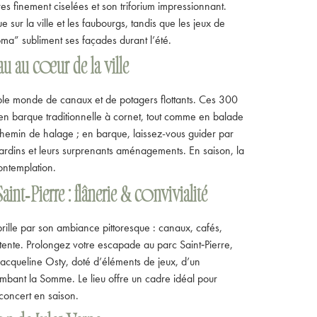
res finement ciselées et son triforium impressionnant.
ur la ville et les faubourgs, tandis que les jeux de
oma” subliment ses façades durant l’été.
au au cœur de la ville
table monde de canaux et de potagers flottants. Ces 300
en barque traditionnelle à cornet, tout comme en balade
hemin de halage ; en barque, laissez-vous guider par
 jardins et leurs surprenants aménagements. En saison, la
contemplation.
aint‑Pierre : flânerie & convivialité
brille par son ambiance pittoresque : canaux, cafés,
étente. Prolongez votre escapade au parc Saint‑Pierre,
acqueline Osty, doté d’éléments de jeux, d’un
ambant la Somme. Le lieu offre un cadre idéal pour
concert en saison.