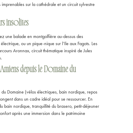
 imprenables sur la cathédrale et un circuit sylvestre
rs insolites
gez une balade en montgolfière au-dessus des
électrique, ou un pique-nique sur l’Ile aux Fagots. Les
rcours Aronnax, circuit thématique inspiré de Jules
s.
 Amiens depuis le Domaine du
 du Domaine (vélos électriques, bain nordique, repos
longent dans un cadre idéal pour se ressourcer. En
 du bain nordique, tranquillité du brasero, petit-déjeuner
onfort après une immersion dans le patrimoine