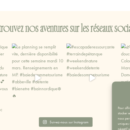
trouvez nos aventures sur les réseaux soci
Pour offr
stocker 
nous per
Suivez-nous sur Instagram
uniques s
négatif s