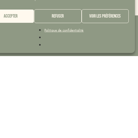
Accepter
Refuser
Voir les préférences
Politique de confidentialité
Service 5 étoiles
ine en
Une qualité d'accueil 5 étoiles saluée par
ol
les voyageurs sur nos plateformes
Liens rapides
Mentions Légales