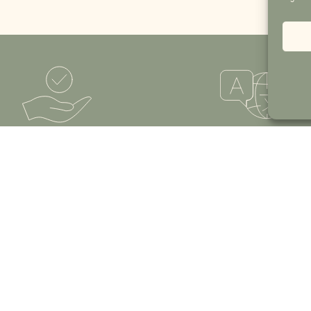
tarifs avantageux
Accueil multilingue
z en direct et économisez plus de
Nous vous accueillons au doma
20% en moyenne
français, anglais et espagn
ine
Contact
Mail.
contact@gitesducolombier.fr