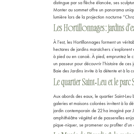
distingue par sa flèche élancée, ses sculptu
Monter au sommet offre un panorama unique s
lumière lors de la projection nocturne “Chr
Les Hortillonnages : jardins d’e
À l’est, les Hortillonnages forment un véri
hectares de jardins maraîchers s’explorent 
à pied ou en canoë. À pied, empruntez le c
un passeur pour découvrir l’histoire de ces
Baie des Jardins invite à la détente et à la 
Le quartier Saint‑Leu et le parc S
Aux abords des eaux, le quartier Saint‑Leu 
galeries et maisons colorées invitent à la d
jardin contemporain de 22 ha imaginé par J
amphithéâtre végétal et de passerelles enj
pique-niquer, se promener ou profiter d’un 