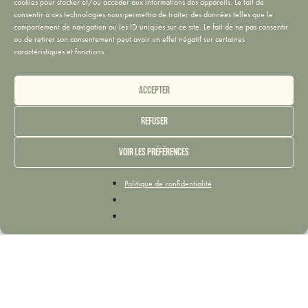
cookies pour stocker et/ou accéder aux informations des appareils. Le fait de
consentir à ces technologies nous permettra de traiter des données telles que le
comportement de navigation ou les ID uniques sur ce site. Le fait de ne pas consentir
ou de retirer son consentement peut avoir un effet négatif sur certaines
caractéristiques et fonctions.
Accepter
Refuser
Voir les préférences
Politique de confidentialité